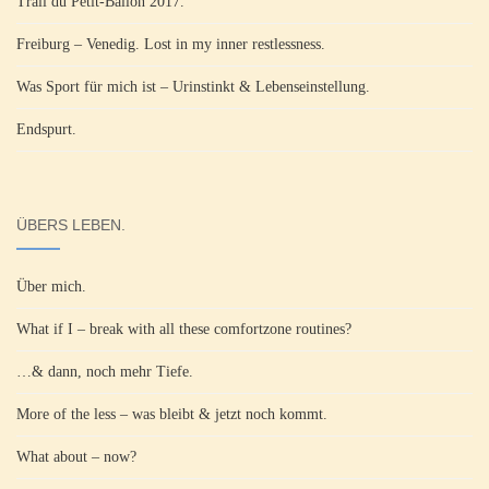
Trail du Petit-Ballon 2017.
Freiburg – Venedig. Lost in my inner restlessness.
Was Sport für mich ist – Urinstinkt & Lebenseinstellung.
Endspurt.
ÜBERS LEBEN.
Über mich.
What if I – break with all these comfortzone routines?
…& dann, noch mehr Tiefe.
More of the less – was bleibt & jetzt noch kommt.
What about – now?