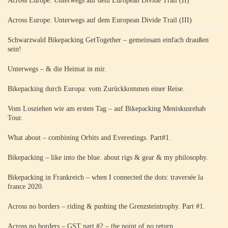
Across Europe: Unterwegs auf dem European Divide Trail (II)
Across Europe: Unterwegs auf dem European Divide Trail (III)
Schwarzwald Bikepacking GetTogether – gemeinsam einfach draußen
sein!
Unterwegs – & die Heimat in mir.
Bikepacking durch Europa: vom Zurückkommen einer Reise.
Vom Losziehen wie am ersten Tag – auf Bikepacking Meniskusrehab
Tour.
What about – combining Orbits and Everestings. Part#1.
Bikepacking – like into the blue. about rigs & gear & my philosophy.
Bikepacking in Frankreich – when I connected the dots: traversée la
france 2020.
Across no borders – riding & pushing the Grenzsteintrophy. Part #1.
Across no borders – GST part #2 – the point of no return.