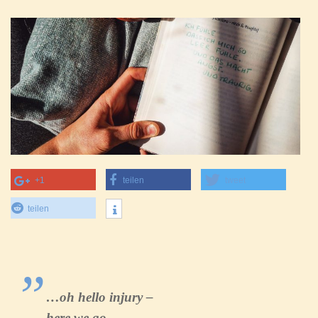
+1
teilen
tweet
teilen
…oh hello injury –
here we go.