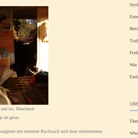
Styr
Ents
Belc
Trai
Frei
Was 
Ends
ÜBE
– und los. Manchmal
t als getan.
Über
 gewappnet mit meinem Rucksack und dem minimalsten
What