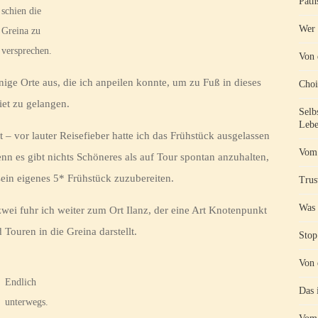
Path
schien die
Wer 
Greina zu
versprechen.
Von 
nige Orte aus, die ich anpeilen konnte, um zu Fuß in dieses
Choi
et zu gelangen.
Selb
Lebe
– vor lauter Reisefieber hatte ich das Frühstück ausgelassen
Vom 
n es gibt nichts Schöneres als auf Tour spontan anzuhalten,
sein eigenes 5* Frühstück zuzubereiten.
Trust
Was 
ei fuhr ich weiter zum Ort Ilanz, der eine Art Knotenpunkt
Touren in die Greina darstellt.
Stop
Von 
Endlich
Das 
unterwegs.