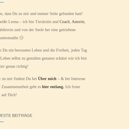
n, dass Du zu mir und meiner Seite gefunden hast!
heiße Leona – ich bin Tierärztin und
Coach
,
Autorin
,
lehrerin und von der Seele her eine getriebene
atnomadin 🙂
 Du ein bewusstes Leben und die Freiheit, jeden Tag
 Leben selbst zu gestalten genauso schätzt wie ich bist
ier genau richtig!
 zu mir findest Du bei
Über mich
– & bei Interesse
r Zusammenarbeit geht es
hier entlang.
Ich freue
 auf Dich!
ESTE BEITRÄGE