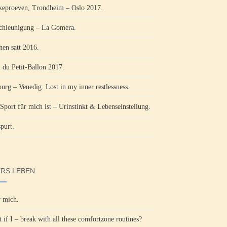
keproeven, Trondheim – Oslo 2017.
chleunigung – La Gomera.
hen satt 2016.
l du Petit-Ballon 2017.
burg – Venedig. Lost in my inner restlessness.
Sport für mich ist – Urinstinkt & Lebenseinstellung.
purt.
RS LEBEN.
 mich.
 if I – break with all these comfortzone routines?