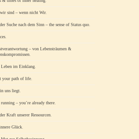
s & times of inner healing.
wir sind – wenn nicht Wir.
der Suche nach dem Sinn – the sense of Status quo.
ces.
stverantwortung – von Lebensträumen &
nskompromissen.
Leben im Einklang.
 your path of life.
in uns liegt.
 running – you’re already there.
der Kraft unserer Ressourcen.
innere Glück.