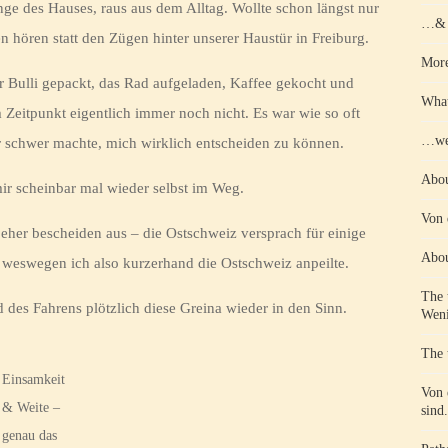
nge des Hauses, raus aus dem Alltag. Wollte schon längst nur
…& d
hören statt den Zügen hinter unserer Haustür in Freiburg.
More
r Bulli gepackt, das Rad aufgeladen, Kaffee gekocht und
What
 Zeitpunkt eigentlich immer noch nicht. Es war wie so oft
…wen
ir schwer machte, mich wirklich entscheiden zu können.
Abou
ir scheinbar mal wieder selbst im Weg.
Von 
eher bescheiden aus – die Ostschweiz versprach für einige
Abou
 weswegen ich also kurzerhand die Ostschweiz anpeilte.
The 
des Fahrens plötzlich diese Greina wieder in den Sinn.
Weni
The 
Einsamkeit
Von 
& Weite –
sind.
genau das