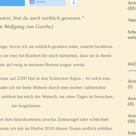
tweet
teilen
Acro
(III)
arst, bist du auch wirklich gewesen.“
Vom 
n Wolfgang von Goethe)
Schw
einf
nge, bevor ich sie wirklich gesehen habe, zutiefst berühren.
 sie eine Art Kraftort für mich darstellen, dass sie in ihrem
RAD
h sie auf ewig in meinem Herzen tragen werde.
bene auf 2200 Hm in den Schweizer Alpen – ist solch eine
Acro
(I)
atte ich sie beim Stöbern durch eine meiner zahlreichen
seitdem hat mich der Wunsch, sie eines Tages zu besuchen,
Acro
(II)
nie losgelassen.
Acro
che dort hinzukommen zwecks Zeitmangel oder schlechter
(III)
onnte ich mir im Herbst 2018 diesen Traum endlich erfüllen.
Schw