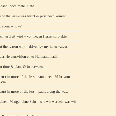
ann, noch mehr Tiefe.
 of the less – was bleibt & jetzt noch kommt.
 about – now?
n es Zeit wird – von neuen Herzensprojekten.
t the reason why – driven by my inner values.
der Herzensvision einer Heimatnomadin.
t time & plans & in between.
trust in more of the less – von einem Mehr vom
ger.
trust in more of the less – paths along the way.
einem Mangel ohne Sein – wie wir werden, was wir