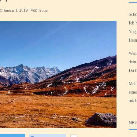
am
Januar 1, 2019
von
leona
Schö
Ich 
Yoga
Heim
Wenn
dein
Du h
Mehr
eine
mich
NEU