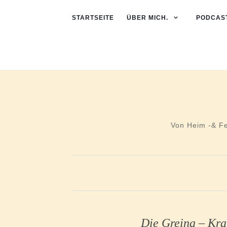
STARTSEITE
ÜBER MICH.
PODCAST
Von Heim -& F
Die Greina – Kra