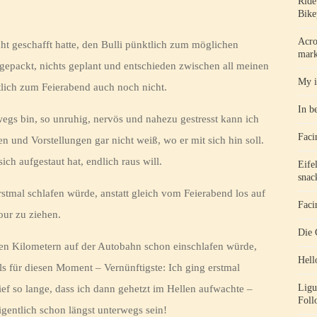
Ride
Bike
Acro
ht geschafft hatte, den Bulli pünktlich zum möglichen
mark
 gepackt, nichts geplant und entschieden zwischen all meinen
My i
tlich zum Feierabend auch noch nicht.
In b
wegs bin, so unruhig, nervös und nahezu gestresst kann ich
Faci
en und Vorstellungen gar nicht weiß, wo er mit sich hin soll.
sich aufgestaut hat, endlich raus will.
Eife
snac
stmal schlafen würde, anstatt gleich vom Feierabend los auf
Faci
our zu ziehen.
Die 
ten Kilometern auf der Autobahn schon einschlafen würde,
Hell
ls für diesen Moment – Vernünftigste: Ich ging erstmal
Ligu
lief so lange, dass ich dann gehetzt im Hellen aufwachte –
Foll
igentlich schon längst unterwegs sein!