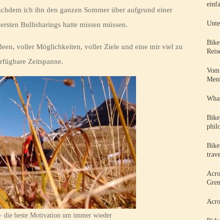
einf
, nachdem ich ihn den ganzen Sommer über aufgrund einer
Unte
ersten Bullisharings hatte missen müssen.
Bike
een, voller Möglichkeiten, voller Ziele und eine mir viel zu
Reis
rfügbare Zeitspanne.
Vom 
Meni
What
Bike
phil
Bike
trav
Acro
Gren
Acro
 die beste Motivation um immer wieder