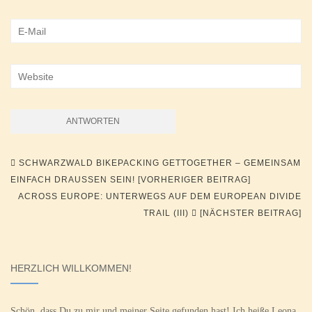
Beitragsnavigation
SCHWARZWALD BIKEPACKING GETTOGETHER – GEMEINSAM
EINFACH DRAUSSEN SEIN! [VORHERIGER BEITRAG]
ACROSS EUROPE: UNTERWEGS AUF DEM EUROPEAN DIVIDE
TRAIL (III)
[NÄCHSTER BEITRAG]
HERZLICH WILLKOMMEN!
Schön, dass Du zu mir und meiner Seite gefunden hast! Ich heiße Leona