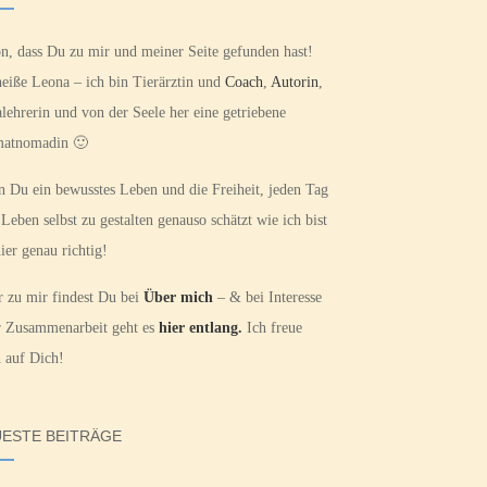
n, dass Du zu mir und meiner Seite gefunden hast!
heiße Leona – ich bin Tierärztin und
Coach
,
Autorin
,
lehrerin und von der Seele her eine getriebene
atnomadin 🙂
 Du ein bewusstes Leben und die Freiheit, jeden Tag
 Leben selbst zu gestalten genauso schätzt wie ich bist
ier genau richtig!
 zu mir findest Du bei
Über mich
– & bei Interesse
r Zusammenarbeit geht es
hier entlang.
Ich freue
 auf Dich!
ESTE BEITRÄGE