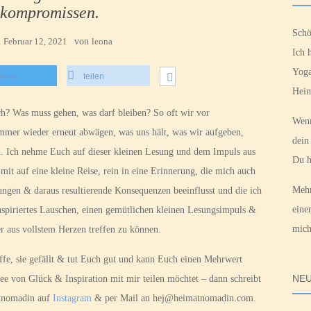
kompromissen.
Schö
m
Februar 12, 2021
von
leona
Ich 
Yoga
tweet
teilen
Heim
lsch? Was muss gehen, was darf bleiben? So oft wir vor
Wenn
mmer wieder erneut abwägen, was uns hält, was wir aufgeben,
dein
n. Ich nehme Euch auf dieser kleinen Lesung und dem Impuls aus
Du h
t auf eine kleine Reise, rein in eine Erinnerung, die mich auch
Mehr
ungen & daraus resultierende Konsequenzen beeinflusst und die ich
eine
nspiriertes Lauschen, einen gemütlichen kleinen Lesungsimpuls &
mich
 aus vollstem Herzen treffen zu können.
offe, sie gefällt & tut Euch gut und kann Euch einen Mehrwert
NEU
e von Glück & Inspiration mit mir teilen möchtet – dann schreibt
tnomadin auf
Instagram
& per Mail an hej@heimatnomadin.com.