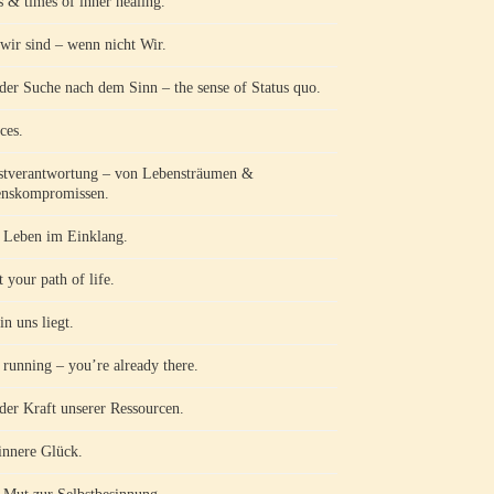
s & times of inner healing.
wir sind – wenn nicht Wir.
der Suche nach dem Sinn – the sense of Status quo.
ces.
stverantwortung – von Lebensträumen &
nskompromissen.
Leben im Einklang.
 your path of life.
in uns liegt.
 running – you’re already there.
der Kraft unserer Ressourcen.
innere Glück.