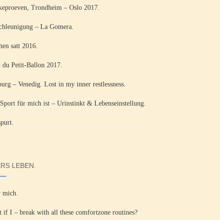
keproeven, Trondheim – Oslo 2017.
chleunigung – La Gomera.
hen satt 2016.
l du Petit-Ballon 2017.
burg – Venedig. Lost in my inner restlessness.
Sport für mich ist – Urinstinkt & Lebenseinstellung.
purt.
RS LEBEN.
 mich.
 if I – break with all these comfortzone routines?