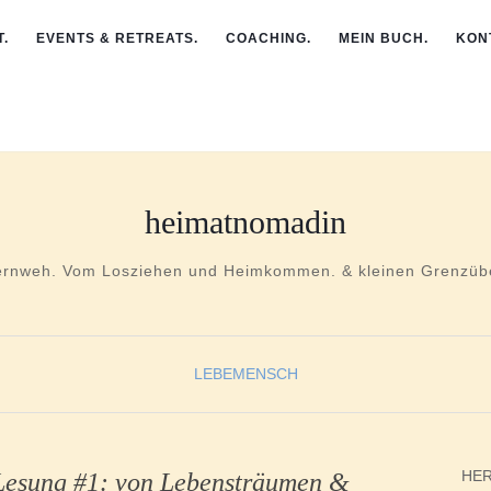
.
EVENTS & RETREATS.
COACHING.
MEIN BUCH.
KON
heimatnomadin
ernweh. Vom Losziehen und Heimkommen. & kleinen Grenzübe
LEBEMENSCH
HER
 Lesung #1: von Lebensträumen &