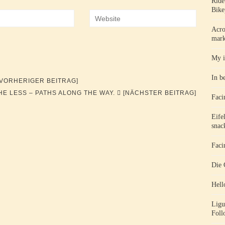
Ride
Bike
Acro
mark
My i
In b
[VORHERIGER BEITRAG]
HE LESS – PATHS ALONG THE WAY.
[NÄCHSTER BEITRAG]
Faci
Eife
snac
Faci
Die 
Hell
Ligu
Foll