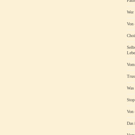
Path
Wer 
Von 
Choi
Selb
Lebe
Vom 
Trust
Was 
Stop
Von 
Das 