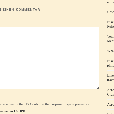
einf
E EINEN KOMMENTAR
Unte
Bike
Reis
Vom 
Meni
What
Bike
phil
Bike
trav
Acro
Gren
 to a server in the USA only for the purpose of spam prevention
Acro
Akismet and GDPR
.