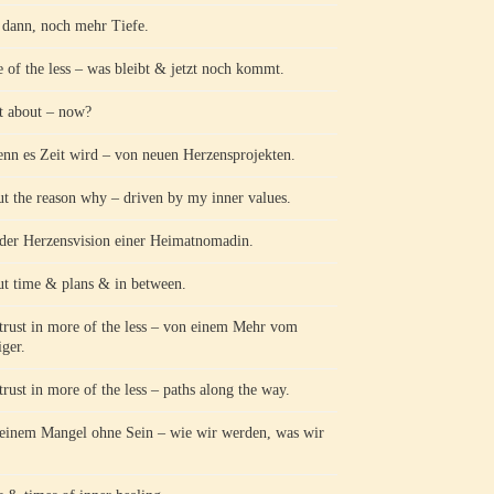
ann, noch mehr Tiefe.
 of the less – was bleibt & jetzt noch kommt.
 about – now?
n es Zeit wird – von neuen Herzensprojekten.
t the reason why – driven by my inner values.
der Herzensvision einer Heimatnomadin.
t time & plans & in between.
trust in more of the less – von einem Mehr vom
ger.
trust in more of the less – paths along the way.
einem Mangel ohne Sein – wie wir werden, was wir