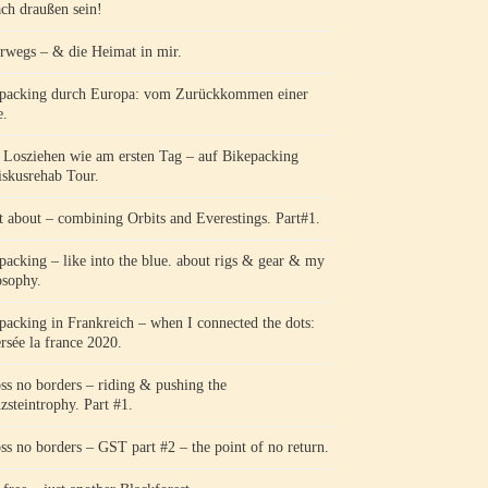
ach draußen sein!
rwegs – & die Heimat in mir.
packing durch Europa: vom Zurückkommen einer
e.
Losziehen wie am ersten Tag – auf Bikepacking
skusrehab Tour.
 about – combining Orbits and Everestings. Part#1.
packing – like into the blue. about rigs & gear & my
osophy.
packing in Frankreich – when I connected the dots:
ersée la france 2020.
ss no borders – riding & pushing the
zsteintrophy. Part #1.
ss no borders – GST part #2 – the point of no return.