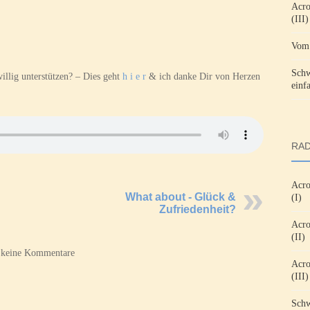
Acro
(III)
Vom 
Schw
illig unterstützen? – Dies geht
h i e r
& ich danke Dir von Herzen
einf
RAD
Acro
What about - Glück &
(I)
Zufriedenheit?
Acro
(II)
 keine Kommentare
Acro
(III)
Schw