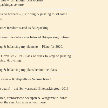
 free – just another Blackforest-
packingadventure.
ss no borders – just riding & pushing to set some
s.
nner freedom stated as Bikepacking.
etween the distances – beloved Bikepackingroutines.
ng & balancing my elements – Pläne für 2020.
l Graveller 2019 – Back on track to keep on pushing.
king. & cycling.
ng & balancing my plans behind the plans.
Greina – Kraftquelle & Sehnsuchtsort.
o again! – auf Schwarzwald Bikepackingtour 2018.
rien, französische Seealpen & Wittgenstein 2018:
ow the sun. And always your heart.