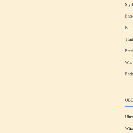
Styr
Ents
Belc
Trai
Frei
Was 
Ends
ÜBE
Über
What