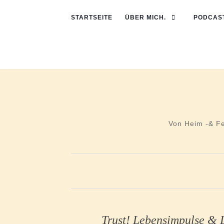
STARTSEITE
ÜBER MICH.
PODCAST
Von Heim -& F
Trust! Lebensimpulse &