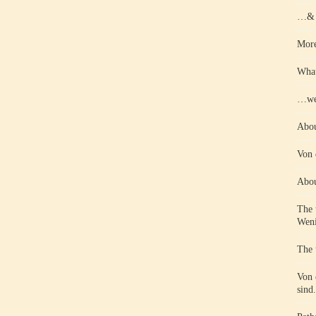
…& d
More
What
…wen
Abou
Von 
Abou
The 
Weni
The 
Von 
sind.