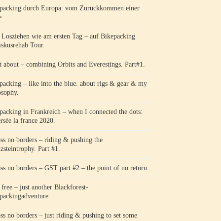
packing durch Europa: vom Zurückkommen einer
e.
Losziehen wie am ersten Tag – auf Bikepacking
skusrehab Tour.
 about – combining Orbits and Everestings. Part#1.
packing – like into the blue. about rigs & gear & my
osophy.
packing in Frankreich – when I connected the dots:
ersée la france 2020.
ss no borders – riding & pushing the
zsteintrophy. Part #1.
ss no borders – GST part #2 – the point of no return.
 free – just another Blackforest-
packingadventure.
ss no borders – just riding & pushing to set some