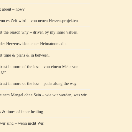
 about – now?
n es Zeit wird – von neuen Herzensprojekten.
t the reason why – driven by my inner values.
der Herzensvision einer Heimatnomadin.
t time & plans & in between.
trust in more of the less – von einem Mehr vom
ger.
trust in more of the less – paths along the way.
einem Mangel ohne Sein – wie wir werden, was wir
s & times of inner healing.
wir sind – wenn nicht Wir.