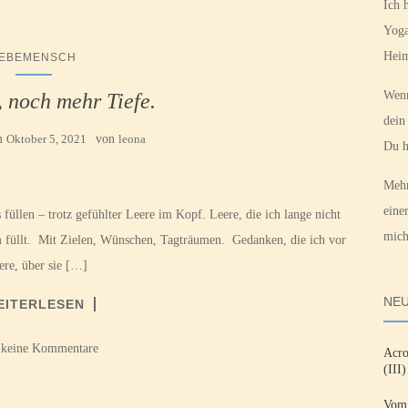
Ich 
Yoga
Heim
EBEMENSCH
Wenn
noch mehr Tiefe.
dein
am
Oktober 5, 2021
von
leona
Du h
Mehr
eine
üllen – trotz gefühlter Leere im Kopf. Leere, die ich lange nicht
mich
sam füllt. Mit Zielen, Wünschen, Tagträumen. Gedanken, die ich vor
ere, über sie […]
NEU
EITERLESEN
 keine Kommentare
Acro
(III)
Vom 