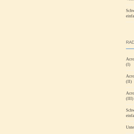
Schw
einf
RAD
Acro
(I)
Acro
(II)
Acro
(III)
Schw
einf
Unte