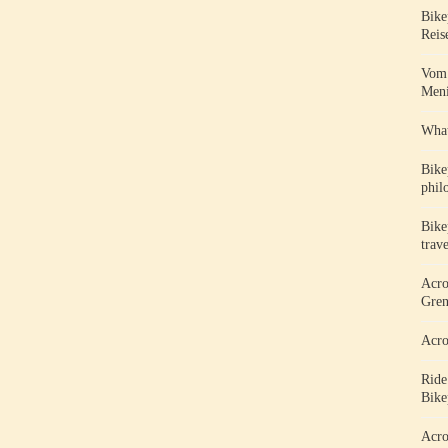
Bike
Reis
Vom 
Meni
What
Bike
phil
Bike
trav
Acro
Gren
Acro
Ride
Bike
Acro