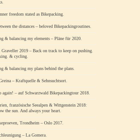
s.
nner freedom stated as Bikepacking.
etween the distances – beloved Bikepackingroutines.
ng & balancing my elements – Pläne für 2020.
l Graveller 2019 – Back on track to keep on pushing.
king. & cycling.
ng & balancing my plans behind the plans.
Greina – Kraftquelle & Sehnsuchtsort.
o again! – auf Schwarzwald Bikepackingtour 2018.
rien, französische Seealpen & Wittgenstein 2018:
ow the sun. And always your heart.
keproeven, Trondheim – Oslo 2017.
chleunigung – La Gomera.