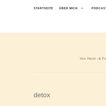
STARTSEITE
ÜBER MICH.
PODCAST
Von Heim -& F
detox