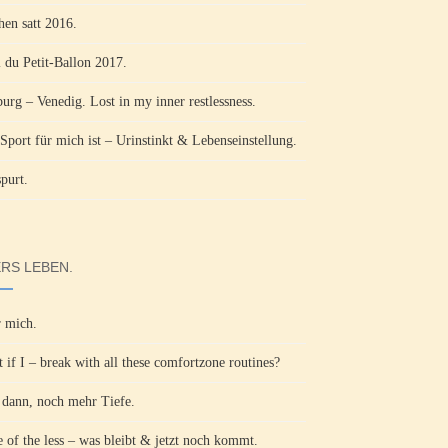
hen satt 2016.
l du Petit-Ballon 2017.
burg – Venedig. Lost in my inner restlessness.
Sport für mich ist – Urinstinkt & Lebenseinstellung.
purt.
RS LEBEN.
 mich.
 if I – break with all these comfortzone routines?
ann, noch mehr Tiefe.
 of the less – was bleibt & jetzt noch kommt.