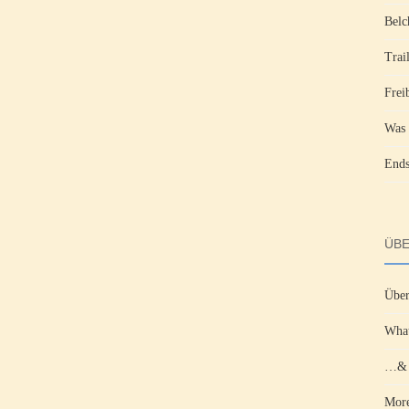
Belc
Trai
Frei
Was 
Ends
ÜBE
Über
What
…& d
More