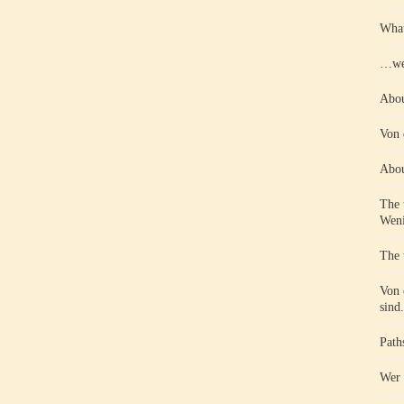
What
…wen
Abou
Von 
Abou
The 
Weni
The 
Von 
sind.
Path
Wer 