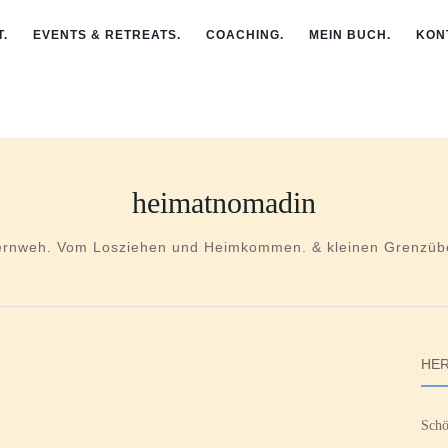
.
EVENTS & RETREATS.
COACHING.
MEIN BUCH.
KON
heimatnomadin
ernweh. Vom Losziehen und Heimkommen. & kleinen Grenzübe
HER
Schö