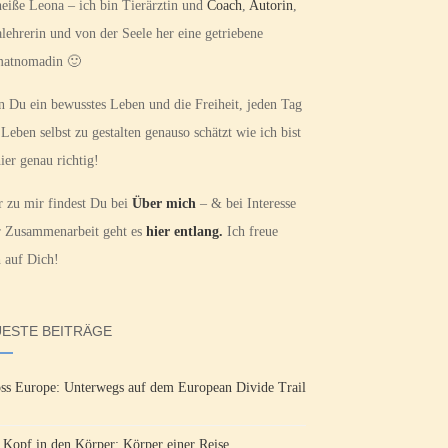
heiße Leona – ich bin Tierärztin und
Coach
,
Autorin
,
lehrerin und von der Seele her eine getriebene
atnomadin 🙂
 Du ein bewusstes Leben und die Freiheit, jeden Tag
 Leben selbst zu gestalten genauso schätzt wie ich bist
ier genau richtig!
 zu mir findest Du bei
Über mich
– & bei Interesse
r Zusammenarbeit geht es
hier entlang.
Ich freue
 auf Dich!
ESTE BEITRÄGE
ss Europe: Unterwegs auf dem European Divide Trail
Kopf in den Körper: Körper einer Reise.