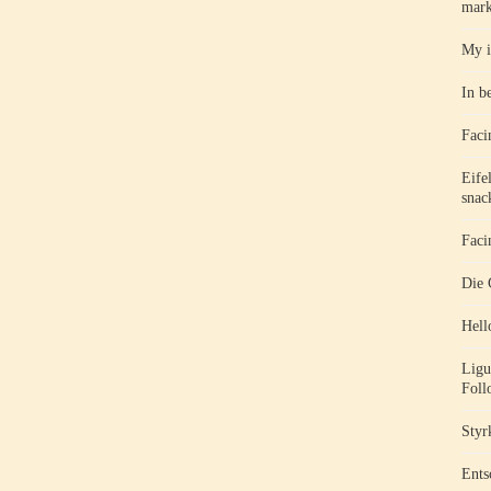
mark
My i
In b
Faci
Eife
snac
Faci
Die 
Hell
Ligu
Foll
Styr
Ents