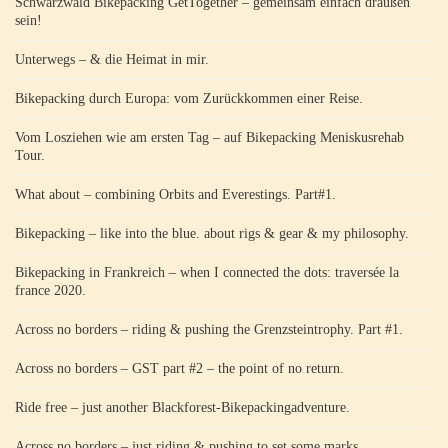
Schwarzwald Bikepacking GetTogether – gemeinsam einfach draußen
sein!
Unterwegs – & die Heimat in mir.
Bikepacking durch Europa: vom Zurückkommen einer Reise.
Vom Losziehen wie am ersten Tag – auf Bikepacking Meniskusrehab
Tour.
What about – combining Orbits and Everestings. Part#1.
Bikepacking – like into the blue. about rigs & gear & my philosophy.
Bikepacking in Frankreich – when I connected the dots: traversée la
france 2020.
Across no borders – riding & pushing the Grenzsteintrophy. Part #1.
Across no borders – GST part #2 – the point of no return.
Ride free – just another Blackforest-Bikepackingadventure.
Across no borders – just riding & pushing to set some marks.