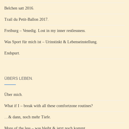
Belchen satt 2016.
Trail du Petit-Ballon 2017.
Freiburg – Venedig. Lost in my inner restlessness.
Was Sport für mich ist – Urinstinkt & Lebenseinstellung.
Endspurt.
ÜBERS LEBEN.
Über mich.
What if I – break with all these comfortzone routines?
…& dann, noch mehr Tiefe.
More of the less – was bleibt & jetzt noch kommt.