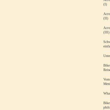
(I)
Acro
(II)
Acro
(III)
Schw
einf
Unte
Bike
Reis
Vom 
Meni
What
Bike
phil