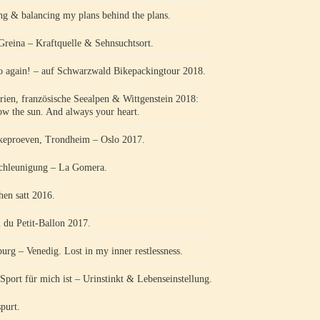
ng & balancing my plans behind the plans.
Greina – Kraftquelle & Sehnsuchtsort.
o again! – auf Schwarzwald Bikepackingtour 2018.
rien, französische Seealpen & Wittgenstein 2018:
ow the sun. And always your heart.
keproeven, Trondheim – Oslo 2017.
chleunigung – La Gomera.
hen satt 2016.
l du Petit-Ballon 2017.
burg – Venedig. Lost in my inner restlessness.
Sport für mich ist – Urinstinkt & Lebenseinstellung.
purt.