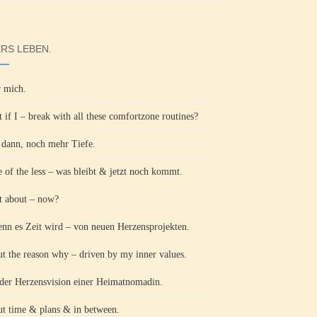
RS LEBEN.
 mich.
 if I – break with all these comfortzone routines?
ann, noch mehr Tiefe.
 of the less – was bleibt & jetzt noch kommt.
 about – now?
n es Zeit wird – von neuen Herzensprojekten.
t the reason why – driven by my inner values.
der Herzensvision einer Heimatnomadin.
t time & plans & in between.