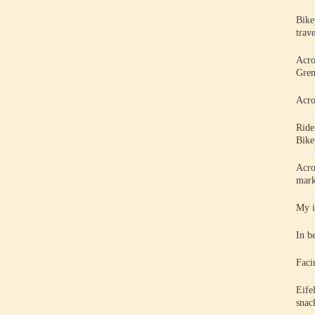
Bike
trav
Acro
Gren
Acro
Ride
Bike
Acro
mark
My i
In b
Faci
Eife
snac