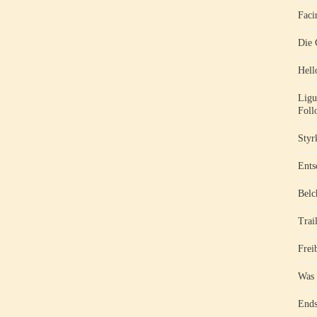
Faci
Die 
Hell
Ligu
Foll
Styr
Ents
Belc
Trai
Frei
Was 
Ends