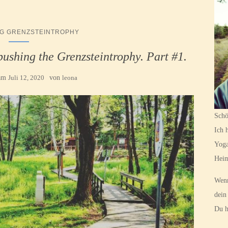
NG GRENZSTEINTROPHY
pushing the Grenzsteintrophy. Part #1.
 am
Juli 12, 2020
von
leona
Schö
Ich 
Yoga
Hei
Wenn
dein
Du h