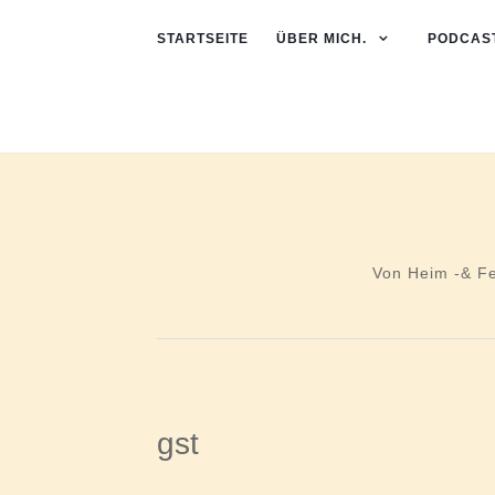
STARTSEITE
ÜBER MICH.
PODCAST
Von Heim -& F
gst