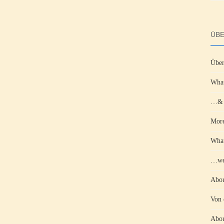
ÜBE
Über
What
…& d
More
What
…wen
Abou
Von 
Abou