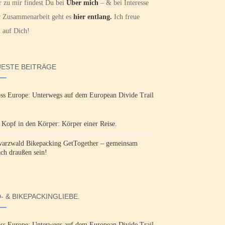
 zu mir findest Du bei
Über mich
– & bei Interesse
r Zusammenarbeit geht es
hier entlang.
Ich freue
 auf Dich!
ESTE BEITRÄGE
ss Europe: Unterwegs auf dem European Divide Trail
Kopf in den Körper: Körper einer Reise.
arzwald Bikepacking GetTogether – gemeinsam
ach draußen sein!
- & BIKEPACKINGLIEBE.
ss Europe: Unterwegs auf dem European Divide Trail