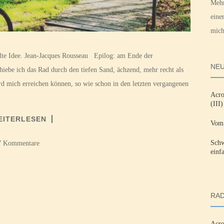
Mehr
eine
mich
lte Idee. Jean-Jacques Rousseau Epilog: am Ende der
NEU
hiebe ich das Rad durch den tiefen Sand, ächzend, mehr recht als
d mich erreichen können, so wie schon in den letzten vergangenen
Acro
(III)
EITERLESEN
Vom 
Schw
7 Kommentare
einf
RAD
Acro