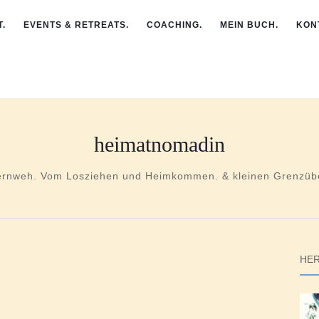
.
EVENTS & RETREATS.
COACHING.
MEIN BUCH.
KON
heimatnomadin
ernweh. Vom Losziehen und Heimkommen. & kleinen Grenzübe
HER