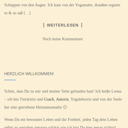
Schuppen von den Augen. Ich kam von der Yogamatte, draußen regnete
es & so saß […]
WEITERLESEN
Noch keine Kommentare
HERZLICH WILLKOMMEN!
Schön, dass Du zu mir und meiner Seite gefunden hast! Ich heiße Leona
– ich bin Tierärztin und
Coach
,
Autorin
, Yogalehrerin und von der Seele
her eine getriebene Heimatnomadin 🙂
Wenn Du ein bewusstes Leben und die Freiheit, jeden Tag dein Leben
selbst zu gestalten genauso schätzt wie ich bist Du hier genau richtig!