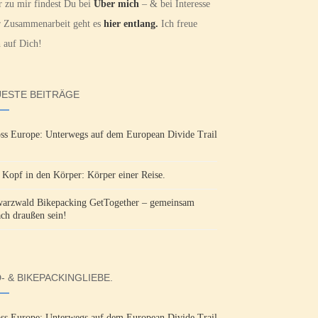
 zu mir findest Du bei
Über mich
– & bei Interesse
r Zusammenarbeit geht es
hier entlang.
Ich freue
 auf Dich!
ESTE BEITRÄGE
ss Europe: Unterwegs auf dem European Divide Trail
Kopf in den Körper: Körper einer Reise.
arzwald Bikepacking GetTogether – gemeinsam
ach draußen sein!
- & BIKEPACKINGLIEBE.
ss Europe: Unterwegs auf dem European Divide Trail