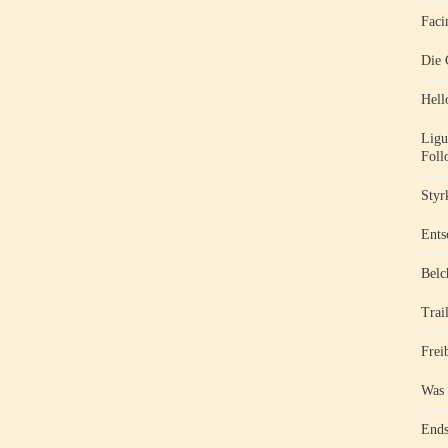
Faci
Die 
Hell
Ligu
Foll
Styr
Ents
Belc
Trai
Frei
Was 
Ends