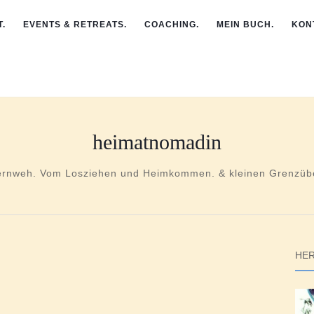
.
EVENTS & RETREATS.
COACHING.
MEIN BUCH.
KON
heimatnomadin
ernweh. Vom Losziehen und Heimkommen. & kleinen Grenzübe
HER