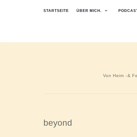
STARTSEITE
ÜBER MICH.
PODCAST
Von Heim -& F
beyond