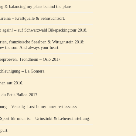
ng & balancing my plans behind the plans.
Greina – Kraftquelle & Sehnsuchtsort.
o again! – auf Schwarzwald Bikepackingtour 2018.
rien, französische Seealpen & Wittgenstein 2018:
ow the sun. And always your heart.
keproeven, Trondheim – Oslo 2017.
chleunigung – La Gomera.
hen satt 2016.
l du Petit-Ballon 2017.
burg – Venedig. Lost in my inner restlessness.
Sport für mich ist – Urinstinkt & Lebenseinstellung.
purt.