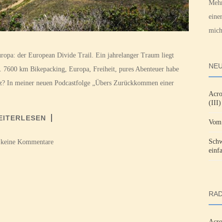
Mehr
eine
mich
ropa: der European Divide Trail. Ein jahrelanger Traum liegt
NEU
ft. 7600 km Bikepacking, Europa, Freiheit, pures Abenteuer habe
erz? In meiner neuen Podcastfolge „Übers Zurückkommen einer
Acro
(III)
EITERLESEN
Vom 
Schw
 keine Kommentare
einf
RAD
Acro