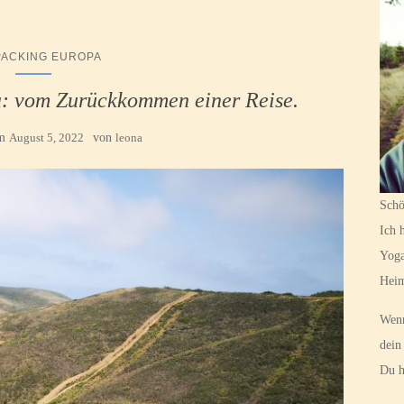
PACKING EUROPA
: vom Zurückkommen einer Reise.
am
August 5, 2022
von
leona
Schö
Ich 
Yoga
Hei
Wenn
dein
Du h