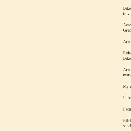
Bike
trav
Acro
Gren
Acro
Ride
Bike
Acro
mark
My i
In b
Faci
Eife
snac