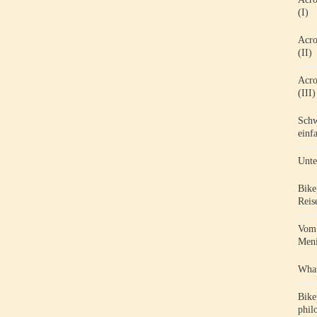
(I)
Acro
(II)
Acro
(III)
Schw
einf
Unte
Bike
Reis
Vom 
Meni
What
Bike
phil