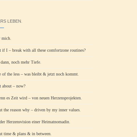
RS LEBEN.
 mich.
 if I – break with all these comfortzone routines?
ann, noch mehr Tiefe.
 of the less – was bleibt & jetzt noch kommt.
 about – now?
n es Zeit wird – von neuen Herzensprojekten.
t the reason why – driven by my inner values.
der Herzensvision einer Heimatnomadin.
t time & plans & in between.