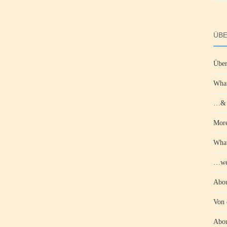
ÜBE
Über
What
…& d
More
What
…wen
Abou
Von 
Abou